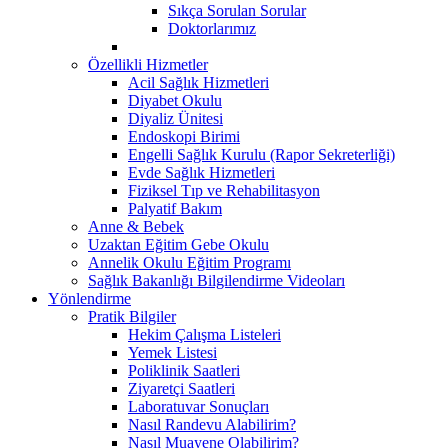
Sıkça Sorulan Sorular
Doktorlarımız
Özellikli Hizmetler
Acil Sağlık Hizmetleri
Diyabet Okulu
Diyaliz Ünitesi
Endoskopi Birimi
Engelli Sağlık Kurulu (Rapor Sekreterliği)
Evde Sağlık Hizmetleri
Fiziksel Tıp ve Rehabilitasyon
Palyatif Bakım
Anne & Bebek
Uzaktan Eğitim Gebe Okulu
Annelik Okulu Eğitim Programı
Sağlık Bakanlığı Bilgilendirme Videoları
Yönlendirme
Pratik Bilgiler
Hekim Çalışma Listeleri
Yemek Listesi
Poliklinik Saatleri
Ziyaretçi Saatleri
Laboratuvar Sonuçları
Nasıl Randevu Alabilirim?
Nasıl Muayene Olabilirim?