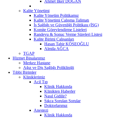
Ahmet İlker DOĞAN
Kalite Yönetimi
Kalite Yönetim Politikamız
Kalite Yönetimi Çalışma Talimatı
İş Sağlığı ve Güvenliği Politikası (İSG)
Komite Görevlendirme Listeleri
Randevu & Sonuç Verme Süreleri Listesi
Kalite Birimi Çalışanları
Hasan Tahir KÖSEOĞLU
Almila AĞCA
TGAP
Hizmet Binalarımız
Merkez Hastane
Ağız ve Diş Sağlığı Polikliniği
Tıbbi Birimler
Kliniklerimiz
Acil Tıp
Klinik Hakkında
Klinikten Haberler
Nasıl Gidilir?
Sıkça Sorulan Sorular
Doktorlarımız
Anestezi
Klinik Hakkında