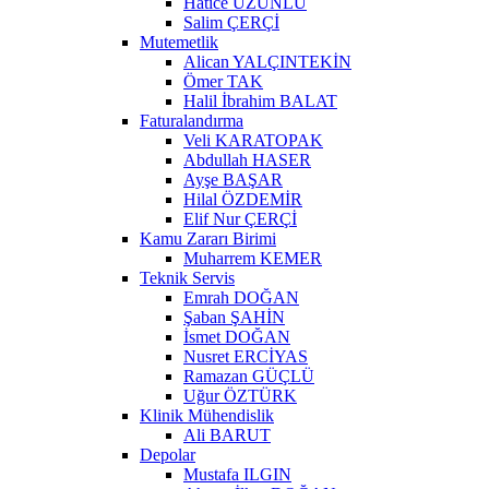
Hatice UZUNLU
Salim ÇERÇİ
Mutemetlik
Alican YALÇINTEKİN
Ömer TAK
Halil İbrahim BALAT
Faturalandırma
Veli KARATOPAK
Abdullah HASER
Ayşe BAŞAR
Hilal ÖZDEMİR
Elif Nur ÇERÇİ
Kamu Zararı Birimi
Muharrem KEMER
Teknik Servis
Emrah DOĞAN
Şaban ŞAHİN
İsmet DOĞAN
Nusret ERCİYAS
Ramazan GÜÇLÜ
Uğur ÖZTÜRK
Klinik Mühendislik
Ali BARUT
Depolar
Mustafa ILGIN