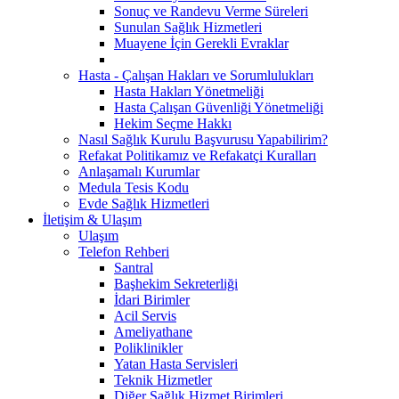
Sonuç ve Randevu Verme Süreleri
Sunulan Sağlık Hizmetleri
Muayene İçin Gerekli Evraklar
Hasta - Çalışan Hakları ve Sorumlulukları
Hasta Hakları Yönetmeliği
Hasta Çalışan Güvenliği Yönetmeliği
Hekim Seçme Hakkı
Nasıl Sağlık Kurulu Başvurusu Yapabilirim?
Refakat Politikamız ve Refakatçi Kuralları
Anlaşamalı Kurumlar
Medula Tesis Kodu
Evde Sağlık Hizmetleri
İletişim & Ulaşım
Ulaşım
Telefon Rehberi
Santral
Başhekim Sekreterliği
İdari Birimler
Acil Servis
Ameliyathane
Poliklinikler
Yatan Hasta Servisleri
Teknik Hizmetler
Diğer Sağlık Hizmet Birimleri