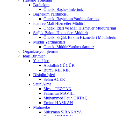
Hastane Yönetimi
Başhekim
Önceki Başhekimlerimiz
Başhekim Yardımcısı
Önceki Başhekim Yardımcılarımız
İdari ve Mali Hizmetler Müdürü
Önceki İdari ve Mali Hizmetler Müdürlerim
Sağlık Bakım Hizmetleri Müdürü
Önceki Sağlık Bakım Hizmetleri Müdürleri
Müdür Yardımcıları
Önceki Müdür Yardımcılarımız
Organizasyon Şeması
İdari Birimler
Yazı İşleri
Abdullah CÜCÜK
Burcu KEFKİR
Disiplin İşleri
Selim ACER
Satın Alma
Mesut TEZCAN
Fatmanur MAVİLİ
Muhammed Fatih ORTAÇ
Emine HASKAN
Muhasebe
Süleyman SIRAKAYA