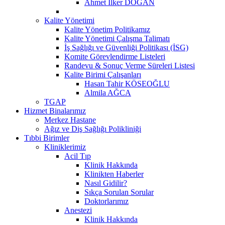
Ahmet İlker DOĞAN
Kalite Yönetimi
Kalite Yönetim Politikamız
Kalite Yönetimi Çalışma Talimatı
İş Sağlığı ve Güvenliği Politikası (İSG)
Komite Görevlendirme Listeleri
Randevu & Sonuç Verme Süreleri Listesi
Kalite Birimi Çalışanları
Hasan Tahir KÖSEOĞLU
Almila AĞCA
TGAP
Hizmet Binalarımız
Merkez Hastane
Ağız ve Diş Sağlığı Polikliniği
Tıbbi Birimler
Kliniklerimiz
Acil Tıp
Klinik Hakkında
Klinikten Haberler
Nasıl Gidilir?
Sıkça Sorulan Sorular
Doktorlarımız
Anestezi
Klinik Hakkında