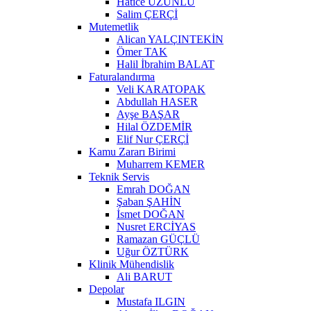
Hatice UZUNLU
Salim ÇERÇİ
Mutemetlik
Alican YALÇINTEKİN
Ömer TAK
Halil İbrahim BALAT
Faturalandırma
Veli KARATOPAK
Abdullah HASER
Ayşe BAŞAR
Hilal ÖZDEMİR
Elif Nur ÇERÇİ
Kamu Zararı Birimi
Muharrem KEMER
Teknik Servis
Emrah DOĞAN
Şaban ŞAHİN
İsmet DOĞAN
Nusret ERCİYAS
Ramazan GÜÇLÜ
Uğur ÖZTÜRK
Klinik Mühendislik
Ali BARUT
Depolar
Mustafa ILGIN