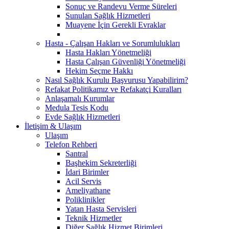
Sonuç ve Randevu Verme Süreleri
Sunulan Sağlık Hizmetleri
Muayene İçin Gerekli Evraklar
Hasta - Çalışan Hakları ve Sorumlulukları
Hasta Hakları Yönetmeliği
Hasta Çalışan Güvenliği Yönetmeliği
Hekim Seçme Hakkı
Nasıl Sağlık Kurulu Başvurusu Yapabilirim?
Refakat Politikamız ve Refakatçi Kuralları
Anlaşamalı Kurumlar
Medula Tesis Kodu
Evde Sağlık Hizmetleri
İletişim & Ulaşım
Ulaşım
Telefon Rehberi
Santral
Başhekim Sekreterliği
İdari Birimler
Acil Servis
Ameliyathane
Poliklinikler
Yatan Hasta Servisleri
Teknik Hizmetler
Diğer Sağlık Hizmet Birimleri