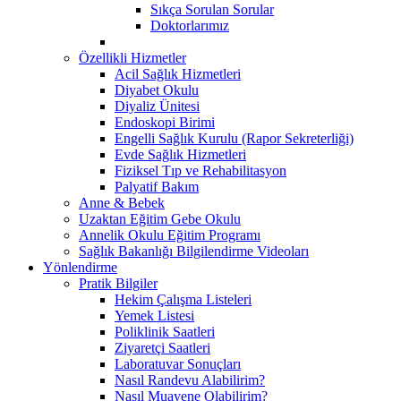
Sıkça Sorulan Sorular
Doktorlarımız
Özellikli Hizmetler
Acil Sağlık Hizmetleri
Diyabet Okulu
Diyaliz Ünitesi
Endoskopi Birimi
Engelli Sağlık Kurulu (Rapor Sekreterliği)
Evde Sağlık Hizmetleri
Fiziksel Tıp ve Rehabilitasyon
Palyatif Bakım
Anne & Bebek
Uzaktan Eğitim Gebe Okulu
Annelik Okulu Eğitim Programı
Sağlık Bakanlığı Bilgilendirme Videoları
Yönlendirme
Pratik Bilgiler
Hekim Çalışma Listeleri
Yemek Listesi
Poliklinik Saatleri
Ziyaretçi Saatleri
Laboratuvar Sonuçları
Nasıl Randevu Alabilirim?
Nasıl Muayene Olabilirim?