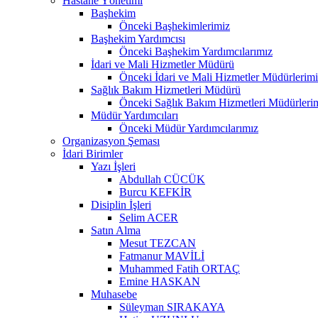
Hastane Yönetimi
Başhekim
Önceki Başhekimlerimiz
Başhekim Yardımcısı
Önceki Başhekim Yardımcılarımız
İdari ve Mali Hizmetler Müdürü
Önceki İdari ve Mali Hizmetler Müdürlerim
Sağlık Bakım Hizmetleri Müdürü
Önceki Sağlık Bakım Hizmetleri Müdürleri
Müdür Yardımcıları
Önceki Müdür Yardımcılarımız
Organizasyon Şeması
İdari Birimler
Yazı İşleri
Abdullah CÜCÜK
Burcu KEFKİR
Disiplin İşleri
Selim ACER
Satın Alma
Mesut TEZCAN
Fatmanur MAVİLİ
Muhammed Fatih ORTAÇ
Emine HASKAN
Muhasebe
Süleyman SIRAKAYA