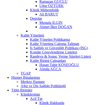
Ramazan GÜÇLÜ
Uğur ÖZTÜRK
Klinik Mühendislik
Ali BARUT
Depolar
Mustafa ILGIN
Ahmet İlker DOĞAN
Kalite Yönetimi
Kalite Yönetim Politikamız
Kalite Yönetimi Çalışma Talimatı
İş Sağlığı ve Güvenliği Politikası (İSG)
Komite Görevlendirme Listeleri
Randevu & Sonuç Verme Süreleri Listesi
Kalite Birimi Çalışanları
Hasan Tahir KÖSEOĞLU
Almila AĞCA
TGAP
Hizmet Binalarımız
Merkez Hastane
Ağız ve Diş Sağlığı Polikliniği
Tıbbi Birimler
Kliniklerimiz
Acil Tıp
Klinik Hakkında