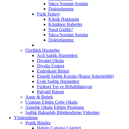
Sıkça Sorulan Sorular
Doktorlarımız
Fizik Tedavi
Klinik Hakkında
Klinikten Haberler
Nasıl Gidilir?
Sıkça Sorulan Sorular
Doktorlarımız
Özellikli Hizmetler
Acil Sağlık Hizmetleri
Diyabet Okulu
Diyaliz Ünitesi
Endoskopi Birimi
Engelli Sağlık Kurulu (Rapor Sekreterliği)
Evde Sağlık Hizmetleri
Fiziksel Tıp ve Rehabilitasyon
Palyatif Bakım
Anne & Bebek
Uzaktan Eğitim Gebe Okulu
Annelik Okulu Eğitim Programı
Sağlık Bakanlığı Bilgilendirme Videoları
Yönlendirme
Pratik Bilgiler
Hekim Çalışma Listeleri