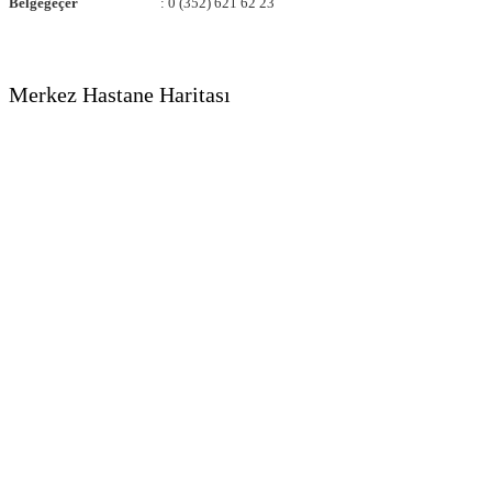
Belgegeçer
: 0 (352) 621 62 23
Merkez Hastane Haritası