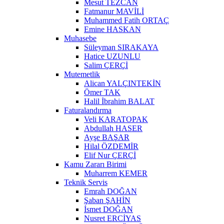
Mesut TEZCAN
Fatmanur MAVİLİ
Muhammed Fatih ORTAÇ
Emine HASKAN
Muhasebe
Süleyman SIRAKAYA
Hatice UZUNLU
Salim ÇERÇİ
Mutemetlik
Alican YALÇINTEKİN
Ömer TAK
Halil İbrahim BALAT
Faturalandırma
Veli KARATOPAK
Abdullah HASER
Ayşe BAŞAR
Hilal ÖZDEMİR
Elif Nur ÇERÇİ
Kamu Zararı Birimi
Muharrem KEMER
Teknik Servis
Emrah DOĞAN
Şaban ŞAHİN
İsmet DOĞAN
Nusret ERCİYAS