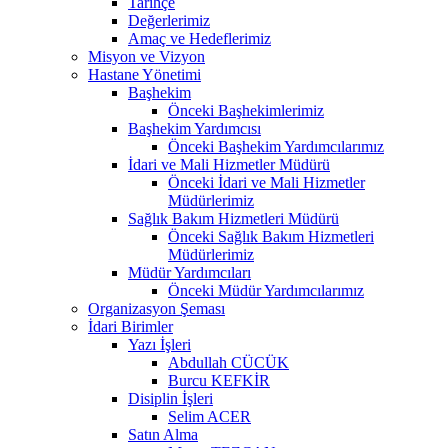
Tarihçe
Değerlerimiz
Amaç ve Hedeflerimiz
Misyon ve Vizyon
Hastane Yönetimi
Başhekim
Önceki Başhekimlerimiz
Başhekim Yardımcısı
Önceki Başhekim Yardımcılarımız
İdari ve Mali Hizmetler Müdürü
Önceki İdari ve Mali Hizmetler
Müdürlerimiz
Sağlık Bakım Hizmetleri Müdürü
Önceki Sağlık Bakım Hizmetleri
Müdürlerimiz
Müdür Yardımcıları
Önceki Müdür Yardımcılarımız
Organizasyon Şeması
İdari Birimler
Yazı İşleri
Abdullah CÜCÜK
Burcu KEFKİR
Disiplin İşleri
Selim ACER
Satın Alma