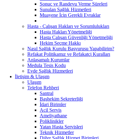
Sonuç ve Randevu Verme Süreleri
Sunulan Sağlık Hizmetleri
Muayene İçin Gerekli Evraklar
Hasta - Çalışan Hakları ve Sorumlulukları
Hasta Hakları Yönetmeliği
Hasta Çalışan Güvenliği Yönetmeliği
Hekim Seçme Hakkı
Nasıl Sağlık Kurulu Başvurusu Yapabilirim?
Refakat Politikamız ve Refakatçi Kuralları
Anlaşamalı Kurumlar
Medula Tesis Kodu
Evde Sağlık Hizmetleri
İletişim & Ulaşım
Ulaşım
Telefon Rehberi
Santral
Başhekim Sekreterliği
İdari Birimler
Acil Servis
Ameliyathane
Poliklinikler
Yatan Hasta Servisleri
Teknik Hizmetler
Diğer Sağlık Hizmet Birimleri