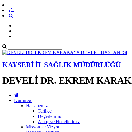
KAYSERİ İL SAĞLIK MÜDÜRLÜĞÜ
DEVELİ DR. EKREM KARAK
Kurumsal
Hastanemiz
Tarihçe
Değerlerimiz
Amaç ve Hedeflerimiz
Misyon ve Vizyon