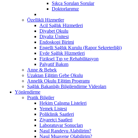
Sıkça Sorulan Sorular
Doktorlarımız
Özellikli Hizmetler
Acil Sağlık Hizmetleri
Diyabet Okulu
Diyaliz Ünitesi
Endoskopi Birimi
Engelli Sağlık Kurulu (Rapor Sekreterliği)
Evde Sağlık Hizmetleri
Fiziksel Tıp ve Rehabilitasyon
Palyatif Bakım
Anne & Bebek
Uzaktan Eğitim Gebe Okulu
Annelik Okulu Eğitim Programı
Sağlık Bakanlığı Bilgilendirme Videoları
Yönlendirme
Pratik Bilgiler
Hekim Çalışma Listeleri
Yemek Listesi
Poliklinik Saatleri
Ziyaretçi Saatleri
Laboratuvar Sonuçları
Nasıl Randevu Alabilirim?
Nasıl Muayene Olabilirim?