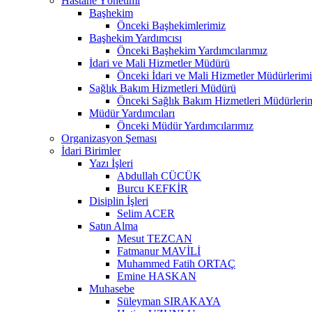
Hastane Yönetimi
Başhekim
Önceki Başhekimlerimiz
Başhekim Yardımcısı
Önceki Başhekim Yardımcılarımız
İdari ve Mali Hizmetler Müdürü
Önceki İdari ve Mali Hizmetler Müdürlerim
Sağlık Bakım Hizmetleri Müdürü
Önceki Sağlık Bakım Hizmetleri Müdürleri
Müdür Yardımcıları
Önceki Müdür Yardımcılarımız
Organizasyon Şeması
İdari Birimler
Yazı İşleri
Abdullah CÜCÜK
Burcu KEFKİR
Disiplin İşleri
Selim ACER
Satın Alma
Mesut TEZCAN
Fatmanur MAVİLİ
Muhammed Fatih ORTAÇ
Emine HASKAN
Muhasebe
Süleyman SIRAKAYA