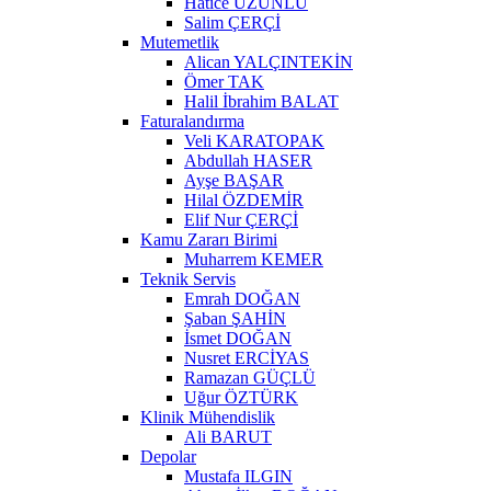
Hatice UZUNLU
Salim ÇERÇİ
Mutemetlik
Alican YALÇINTEKİN
Ömer TAK
Halil İbrahim BALAT
Faturalandırma
Veli KARATOPAK
Abdullah HASER
Ayşe BAŞAR
Hilal ÖZDEMİR
Elif Nur ÇERÇİ
Kamu Zararı Birimi
Muharrem KEMER
Teknik Servis
Emrah DOĞAN
Şaban ŞAHİN
İsmet DOĞAN
Nusret ERCİYAS
Ramazan GÜÇLÜ
Uğur ÖZTÜRK
Klinik Mühendislik
Ali BARUT
Depolar
Mustafa ILGIN