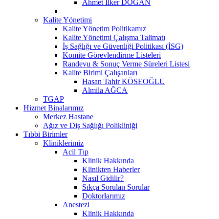
Ahmet İlker DOĞAN
Kalite Yönetimi
Kalite Yönetim Politikamız
Kalite Yönetimi Çalışma Talimatı
İş Sağlığı ve Güvenliği Politikası (İSG)
Komite Görevlendirme Listeleri
Randevu & Sonuç Verme Süreleri Listesi
Kalite Birimi Çalışanları
Hasan Tahir KÖSEOĞLU
Almila AĞCA
TGAP
Hizmet Binalarımız
Merkez Hastane
Ağız ve Diş Sağlığı Polikliniği
Tıbbi Birimler
Kliniklerimiz
Acil Tıp
Klinik Hakkında
Klinikten Haberler
Nasıl Gidilir?
Sıkça Sorulan Sorular
Doktorlarımız
Anestezi
Klinik Hakkında