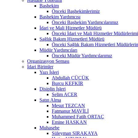
Hastane Yönetimi
Başhekim
Önceki Başhekimlerimiz
Başhekim Yardımcısı
Önceki Başhekim Yardımcılarımız
İdari ve Mali Hizmetler Müdürü
Önceki İdari ve Mali Hizmetler Müdürlerim
Sağlık Bakım Hizmetleri Müdürü
Önceki Sağlık Bakım Hizmetleri Müdürleri
Müdür Yardımcıları
Önceki Müdür Yardımcılarımız
Organizasyon Şeması
İdari Birimler
Yazı İşleri
Abdullah CÜCÜK
Burcu KEFKİR
Disiplin İşleri
Selim ACER
Satın Alma
Mesut TEZCAN
Fatmanur MAVİLİ
Muhammed Fatih ORTAÇ
Emine HASKAN
Muhasebe
Süleyman SIRAKAYA