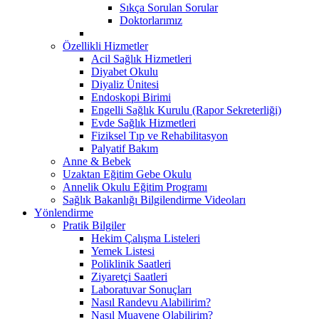
Sıkça Sorulan Sorular
Doktorlarımız
Özellikli Hizmetler
Acil Sağlık Hizmetleri
Diyabet Okulu
Diyaliz Ünitesi
Endoskopi Birimi
Engelli Sağlık Kurulu (Rapor Sekreterliği)
Evde Sağlık Hizmetleri
Fiziksel Tıp ve Rehabilitasyon
Palyatif Bakım
Anne & Bebek
Uzaktan Eğitim Gebe Okulu
Annelik Okulu Eğitim Programı
Sağlık Bakanlığı Bilgilendirme Videoları
Yönlendirme
Pratik Bilgiler
Hekim Çalışma Listeleri
Yemek Listesi
Poliklinik Saatleri
Ziyaretçi Saatleri
Laboratuvar Sonuçları
Nasıl Randevu Alabilirim?
Nasıl Muayene Olabilirim?