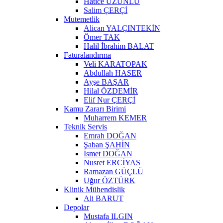
Hatice UZUNLU
Salim ÇERÇİ
Mutemetlik
Alican YALÇINTEKİN
Ömer TAK
Halil İbrahim BALAT
Faturalandırma
Veli KARATOPAK
Abdullah HASER
Ayşe BAŞAR
Hilal ÖZDEMİR
Elif Nur ÇERÇİ
Kamu Zararı Birimi
Muharrem KEMER
Teknik Servis
Emrah DOĞAN
Şaban ŞAHİN
İsmet DOĞAN
Nusret ERCİYAS
Ramazan GÜÇLÜ
Uğur ÖZTÜRK
Klinik Mühendislik
Ali BARUT
Depolar
Mustafa ILGIN