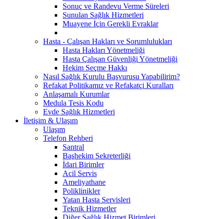
Sonuç ve Randevu Verme Süreleri
Sunulan Sağlık Hizmetleri
Muayene İçin Gerekli Evraklar
Hasta - Çalışan Hakları ve Sorumlulukları
Hasta Hakları Yönetmeliği
Hasta Çalışan Güvenliği Yönetmeliği
Hekim Seçme Hakkı
Nasıl Sağlık Kurulu Başvurusu Yapabilirim?
Refakat Politikamız ve Refakatçi Kuralları
Anlaşamalı Kurumlar
Medula Tesis Kodu
Evde Sağlık Hizmetleri
İletişim & Ulaşım
Ulaşım
Telefon Rehberi
Santral
Başhekim Sekreterliği
İdari Birimler
Acil Servis
Ameliyathane
Poliklinikler
Yatan Hasta Servisleri
Teknik Hizmetler
Diğer Sağlık Hizmet Birimleri