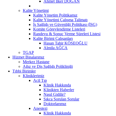
Ahmet İlker DOĞAN
Kalite Yönetimi
Kalite Yönetim Politikamız
Kalite Yönetimi Çalışma Talimatı
İş Sağlığı ve Güvenliği Politikası (İSG)
Komite Görevlendirme Listeleri
Randevu & Sonuç Verme Süreleri Listesi
Kalite Birimi Çalışanları
Hasan Tahir KÖSEOĞLU
Almila AĞCA
TGAP
Hizmet Binalarımız
Merkez Hastane
Ağız ve Diş Sağlığı Polikliniği
Tıbbi Birimler
Kliniklerimiz
Acil Tıp
Klinik Hakkında
Klinikten Haberler
Nasıl Gidilir?
Sıkça Sorulan Sorular
Doktorlarımız
Anestezi
Klinik Hakkında