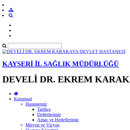
KAYSERİ İL SAĞLIK MÜDÜRLÜĞÜ
DEVELİ DR. EKREM KARAK
Kurumsal
Hastanemiz
Tarihçe
Değerlerimiz
Amaç ve Hedeflerimiz
Misyon ve Vizyon