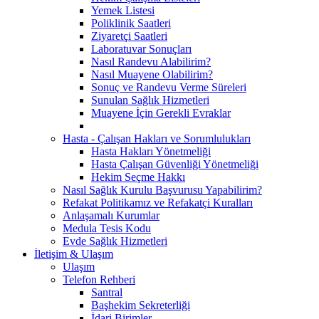
Yemek Listesi
Poliklinik Saatleri
Ziyaretçi Saatleri
Laboratuvar Sonuçları
Nasıl Randevu Alabilirim?
Nasıl Muayene Olabilirim?
Sonuç ve Randevu Verme Süreleri
Sunulan Sağlık Hizmetleri
Muayene İçin Gerekli Evraklar
Hasta - Çalışan Hakları ve Sorumlulukları
Hasta Hakları Yönetmeliği
Hasta Çalışan Güvenliği Yönetmeliği
Hekim Seçme Hakkı
Nasıl Sağlık Kurulu Başvurusu Yapabilirim?
Refakat Politikamız ve Refakatçi Kuralları
Anlaşamalı Kurumlar
Medula Tesis Kodu
Evde Sağlık Hizmetleri
İletişim & Ulaşım
Ulaşım
Telefon Rehberi
Santral
Başhekim Sekreterliği
İdari Birimler