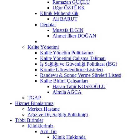
Ramazan GÜÇLÜ
Uğur ÖZTÜRK
Klinik Mühendislik
Ali BARUT
Depolar
Mustafa ILGIN
Ahmet İlker DOĞAN
Kalite Yönetimi
Kalite Yönetim Politikamız
Kalite Yönetimi Çalışma Talimatı
İş Sağlığı ve Güvenliği Politikası (İSG)
Komite Görevlendirme Listeleri
Randevu & Sonuç Verme Süreleri Listesi
Kalite Birimi Çalışanları
Hasan Tahir KÖSEOĞLU
Almila AĞCA
TGAP
Hizmet Binalarımız
Merkez Hastane
Ağız ve Diş Sağlığı Polikliniği
Tıbbi Birimler
Kliniklerimiz
Acil Tıp
Klinik Hakkında