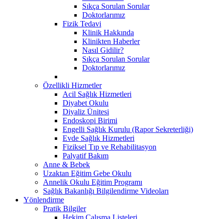
Sıkça Sorulan Sorular
Doktorlarımız
Fizik Tedavi
Klinik Hakkında
Klinikten Haberler
Nasıl Gidilir?
Sıkça Sorulan Sorular
Doktorlarımız
Özellikli Hizmetler
Acil Sağlık Hizmetleri
Diyabet Okulu
Diyaliz Ünitesi
Endoskopi Birimi
Engelli Sağlık Kurulu (Rapor Sekreterliği)
Evde Sağlık Hizmetleri
Fiziksel Tıp ve Rehabilitasyon
Palyatif Bakım
Anne & Bebek
Uzaktan Eğitim Gebe Okulu
Annelik Okulu Eğitim Programı
Sağlık Bakanlığı Bilgilendirme Videoları
Yönlendirme
Pratik Bilgiler
Hekim Çalışma Listeleri