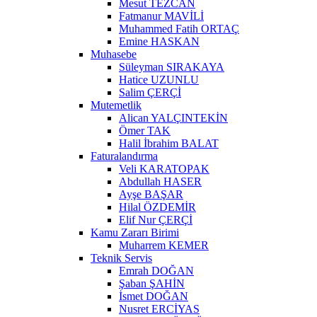
Mesut TEZCAN
Fatmanur MAVİLİ
Muhammed Fatih ORTAÇ
Emine HASKAN
Muhasebe
Süleyman SIRAKAYA
Hatice UZUNLU
Salim ÇERÇİ
Mutemetlik
Alican YALÇINTEKİN
Ömer TAK
Halil İbrahim BALAT
Faturalandırma
Veli KARATOPAK
Abdullah HASER
Ayşe BAŞAR
Hilal ÖZDEMİR
Elif Nur ÇERÇİ
Kamu Zararı Birimi
Muharrem KEMER
Teknik Servis
Emrah DOĞAN
Şaban ŞAHİN
İsmet DOĞAN
Nusret ERCİYAS